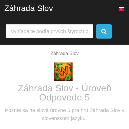
Záhrada Slov
Záhrada Slov
Záhrada Slov - Úroveň
Odpovede 5
Pozrite sa na slová úrovne 5 pre hru Záhrada Slov v
slovenskom jazyku.