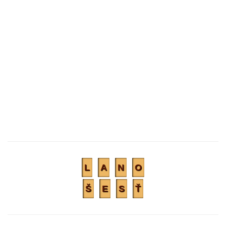
L
A
N
O
Š
E
S
Ť