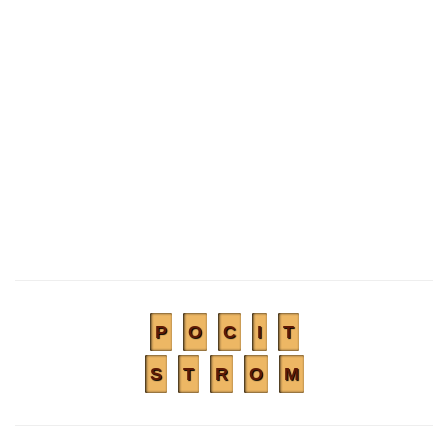
P
O
C
I
T
S
T
R
O
M