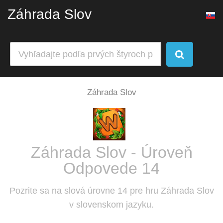
Záhrada Slov
Záhrada Slov
Záhrada Slov - Úroveň
Odpovede 14
Pozrite sa na slová úrovne 14 pre hru Záhrada Slov
v slovenskom jazyku.