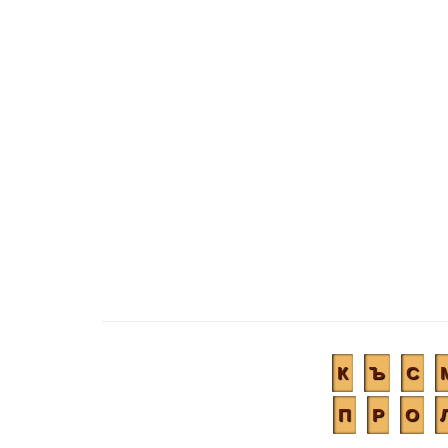
К
Ъ
С
П
Р
О