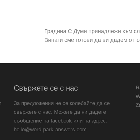
Градина С Думи принадлежи към сле
Винаги сме готови да ви дадем отго
Свържете се с нас
R
W
и
За предложения не се колебайте да се
Z
свържете с нас. Можете да ни дадете
съобщение на facebook или на адрес:
hello@word-park-answers.com