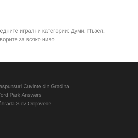
дните игрални категории: Думи, Пъзел.
ворите за всяко ниво.
aspunsuri Cuvinte din Gradina
ord Park Answers
áhrada Slov Odpovede