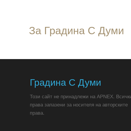
За Градина С Думи
Градина С Думи
Този сайт не принадлежи на APNEX. Всичк
права запазени за носителя на авторските
права.