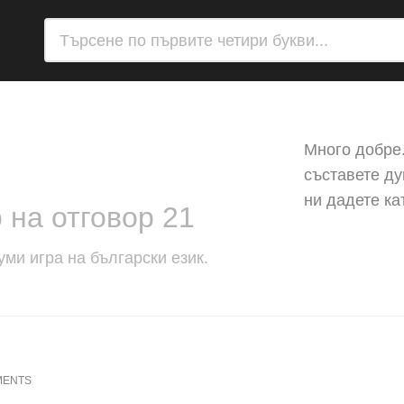
Много добре.
съставете ду
ни дадете ка
 на отговор 21
уми игра на български език.
MENTS