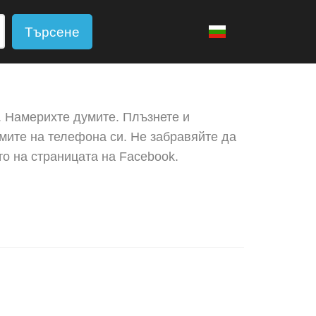
Търсене
 Намерихте думите. Плъзнете и
мите на телефона си. Не забравяйте да
то на страницата на Facebook.